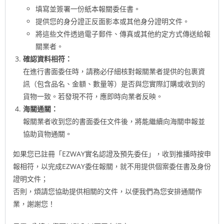
填寫並簽署一份紙本報關委任書。
提供您的身分證正反面影本或其他身分證明文件。
將這些文件透過電子郵件、傳真或其他約定方式傳送給報
關業者。
確認資料相符：
在進行書面委任時，請務必仔細核對報關業者提供的包裹資
訊（包含品名、金額、數量等）是否與您實際訂購或收到的
貨物一致。若發現不符，應即時向業者反映。
海關通關：
報關業者收到您的書面委任文件後，將能繼續向海關申報並
協助貨物通關。
如果您已註冊「EZWAY實名認證及預先委任」，收到推播時按申
報相符，以完成EZWAY委任報關，就不用提供個案委任書及身份
證明文件；
否則，煩請您協助提供相關的文件，以便我們為您安排通關作
業，謝謝您！