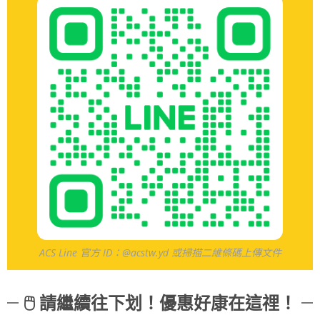
ACS Line 官方 ID：@acstw.yd 或掃描二維條碼上傳文件
🖱 請繼續往下划！優惠好康在這𥚃！