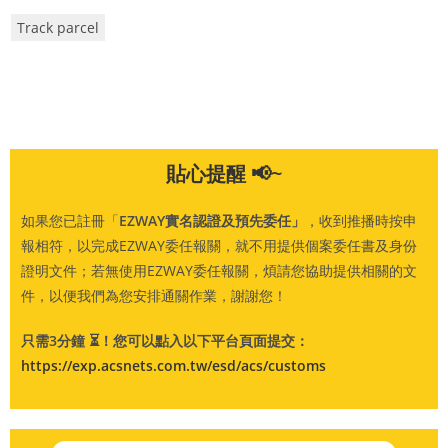
Track parcel
貼心提醒 📢~
如果您已註冊「
EZWAY實名認證及預先委任」
，收到推播時按申
報相符，以完成EZWAY委任報關，就不用提供個案委任書及身份
證明文件；
若無使用EZWAY
委任報關
，煩請您協助提供相關的文
件，以便我們為您安排通關作業，謝謝您！
只需3分鐘 ⏳！您可以點入以下平台頁面提交：
https://exp.acsnets.com.tw/esd/acs/customs