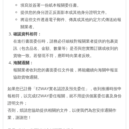
填寫並簽署一份紙本報關委任書。
提供您的身分證正反面影本或其他身分證明文件。
將這些文件透過電子郵件、傳真或其他約定方式傳送給報
關業者。
確認資料相符：
在進行書面委任時，請務必仔細核對報關業者提供的包裹資
訊（包含品名、金額、數量等）是否與您實際訂購或收到的
貨物一致。若發現不符，應即時向業者反映。
海關通關：
報關業者收到您的書面委任文件後，將能繼續向海關申報並
協助貨物通關。
如果您已註冊「EZWAY實名認證及預先委任」，收到推播時按申
報相符，以完成EZWAY委任報關，就不用提供個案委任書及身份
證明文件；
否則，煩請您協助提供相關的文件，以便我們為您安排通關作
業，謝謝您！