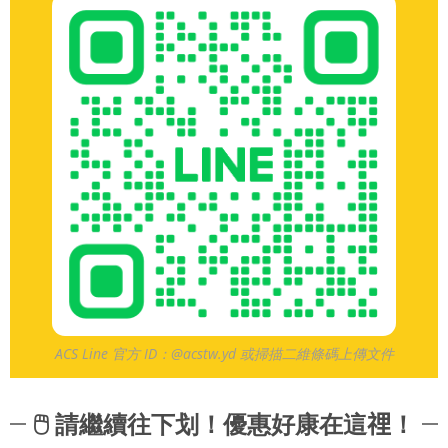
ACS Line 官方 ID：@acstw.yd 或掃描二維條碼上傳文件
🖱 請繼續往下划！優惠好康在這𥚃！