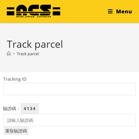
Menu
Track parcel
>
Track parcel
Tracking ID
驗證碼：
4134
重取驗證碼