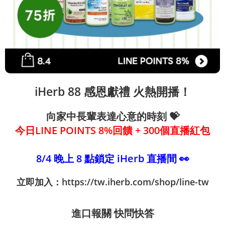
iHerb 88 感恩獻禮 火熱開播！
向家中長輩表達心意的時刻 💝
今日LINE POINTS 8%回饋 + 300個直播紅包
8/4 晚上 8 點鎖定 iHerb 直播間 👀
立即加入：
https://tw.iherb.com/shop/line-tw
進口報關 快問快答