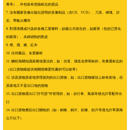
膏等）、外包裝有危險标志的貨品
7. 沒有國家音像出版社證明的音像制品（含CD、VCD）、刀具、磚塊、沙
石、帶氣火機等
8. 對環境構成污染的各種工業廢料；妨礙公共衛生的，如屍骨（包括已焚化
的屍骨）、未經硝制的獸皮
9. 煙、酒、糖、紅木
10. 任何藥品、名貴藥材
11. 觸犯海關知識産權保護法的，如：仿冒、僞造名牌商标的，有奧運标志的
（出口貨物能提供相關授權委托書的可以收寄）
12. 涉及貨物原産地管理規則的出口貨物，如：出口貨物唛頭上标有産地，但
原産地又不是出口地的貨物
13. 出口貨物需出口“許可證”件管理的，如：自行車、風扇等僅允許零配件出
口
14. 出口貨物應征出口關稅的（如：銅條、銅片、鋁條、鋁片等僅允許單票兩
公斤以下）