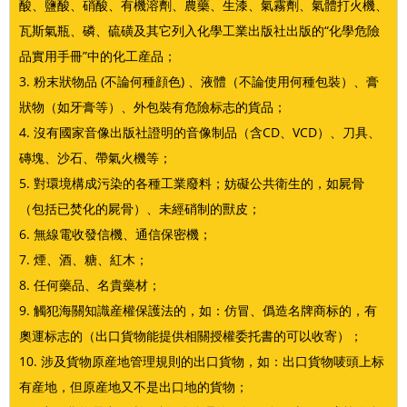
酸、鹽酸、硝酸、有機溶劑、農藥、生漆、氣霧劑、氣體打火機、
瓦斯氣瓶、磷、硫磺及其它列入化學工業出版社出版的“化學危險
品實用手冊”中的化工産品；
3. 粉末狀物品 (不論何種顔色) 、液體（不論使用何種包裝）、膏
狀物（如牙膏等）、外包裝有危險标志的貨品；
4. 沒有國家音像出版社證明的音像制品（含CD、VCD）、刀具、
磚塊、沙石、帶氣火機等；
5. 對環境構成污染的各種工業廢料；妨礙公共衛生的，如屍骨
（包括已焚化的屍骨）、未經硝制的獸皮；
6. 無線電收發信機、通信保密機；
7. 煙、酒、糖、紅木；
8. 任何藥品、名貴藥材；
9. 觸犯海關知識産權保護法的，如：仿冒、僞造名牌商标的，有
奧運标志的（出口貨物能提供相關授權委托書的可以收寄）；
10. 涉及貨物原産地管理規則的出口貨物，如：出口貨物唛頭上标
有産地，但原産地又不是出口地的貨物；