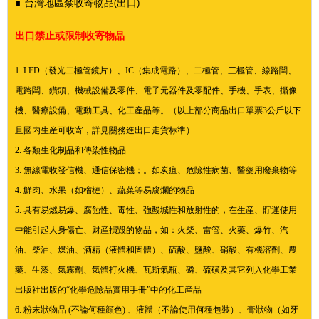
∎ 台灣地區禁收寄物品(出口)
出口禁止或限制收寄物品
1. LED（發光二極管鏡片）、IC（集成電路）、二極管、三極管、線路闆、
電路闆、鑽頭、機械設備及零件、電子元器件及零配件、手機、手表、攝像
機、醫療設備、電動工具、化工産品等。（以上部分商品出口單票3公斤以下
且國内生産可收寄，詳見關務進出口走貨标準）
2. 各類生化制品和傳染性物品
3. 無線電收發信機、通信保密機；。如炭疽、危險性病菌、醫藥用廢棄物等
4. 鮮肉、水果（如榴槤）、蔬菜等易腐爛的物品
5. 具有易燃易爆、腐蝕性、毒性、強酸堿性和放射性的，在生産、貯運使用
中能引起人身傷亡、财産損毀的物品，如：火柴、雷管、火藥、爆竹、汽
油、柴油、煤油、酒精（液體和固體）、硫酸、鹽酸、硝酸、有機溶劑、農
藥、生漆、氣霧劑、氣體打火機、瓦斯氣瓶、磷、硫磺及其它列入化學工業
出版社出版的“化學危險品實用手冊”中的化工産品
6. 粉末狀物品 (不論何種顔色) 、液體（不論使用何種包裝）、膏狀物（如牙