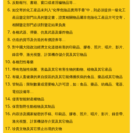
反動報刊、書籍、窗口或者淫穢物品等…
如交寄的化工産品未列入“化學危險品實用手冊”中，則必須提供一級化工
産品鑒定部門出具的鑒定書，證實相關物品屬非危險化工産品方可交寄，
相關鑒定部門必須對鑒定結果負責
各種武器、彈藥、仿真武器及爆炸物品
仿造的貨币及仿造的有價證券等…
對中國大陸政治經濟文化道德有害的印刷品、膠卷、照片、唱片、影片、
錄音帶、激光視盤、計算機存儲介質及其它物品
各種烈性毒藥
帶有危險性病菌、害蟲及其它有害生物的動物、植物及其它産品
有礙人畜健康的來自疫區的及其它能傳播疾病的食品、藥品或其它物品
管制品：限制數量或需要輸入許可證，如：食品、藥品、紡織品、電器、
電信設備等…
侵害智能财産權物品
保育類野生動植物及其制品
内容涉及國家秘密的手稿、印刷品、膠卷、照片、唱片、影片、錄音帶、
激光視盤、計算機儲存介質及其它物品
珍貴文物及其它禁止出境的文物