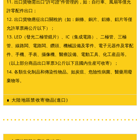
11. 出口貨物需出口“許可證”件管理的，如：自行車、風扇等僅允
許零配件出口；
12. 出口貨物應征出口關稅的（如：銅條、銅片、鋁條、鋁片等僅
允許單票兩公斤以下）；
13. LED（發光二極管鏡片）、IC（集成電路）、二極管、三極
管、線路闆、電路闆、鑽頭、機械設備及零件、電子元器件及零配
件、手機、手表、攝像機、醫療設備、電動工具、化工産品等。
（以上部分商品出口單票3公斤以下且國内生産可收寄）；
14. 各類生化制品和傳染性物品。如炭疽、危險性病菌、醫藥用廢
棄物等。
∎ 大陸地區禁收寄物品(進口)