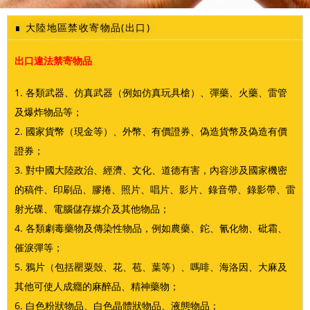
∎ 大陸地區禁收寄物品(出口)
出口違法禁寄物品
1. 各類武器、仿真武器（例如仿真玩具槍）、彈藥、火藥、雷管
及爆炸物品等；
2. 國家貨幣（現金等）、外幣、有價證券、偽造貨幣及偽造有價
證券；
3. 對中國大陸政治、經濟、文化、道德有害，內容涉及國家機密
的稿件、印刷品、膠捲、照片、唱片、影片、錄音帶、錄影帶、雷
射光碟、電腦儲存媒介及其他物品；
4. 各類劇毒藥物及傳染性物品，例如農藥、鉈、氰化物、砒霜、
催淚彈等；
5. 鴉片（包括罌粟殼、花、苞、葉等）、嗎啡、海洛因、大麻及
其他可使人成癮的麻醉品、精神藥物；
6. 白色粉狀物品、白色晶體狀物品、液態物品；