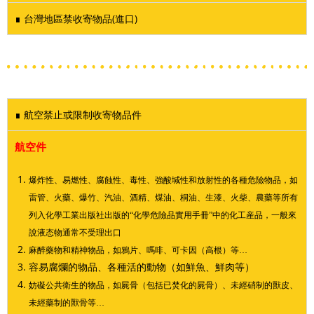
∎ 台灣地區禁收寄物品(進口)
∎ 航空禁止或限制收寄物品件
航空件
爆炸性、易燃性、腐蝕性、毒性、強酸堿性和放射性的各種危險物品，如
雷管、火藥、爆竹、汽油、酒精、煤油、桐油、生漆、火柴、農藥等所有
列入化學工業出版社出版的“化學危險品實用手冊”中的化工産品，一般來
說液态物通常不受理出口
麻醉藥物和精神物品，如鴉片、嗎啡、可卡因（高根）等…
容易腐爛的物品、各種活的動物（如鮮魚、鮮肉等）
妨礙公共衛生的物品，如屍骨（包括已焚化的屍骨）、未經硝制的獸皮、
未經藥制的獸骨等…