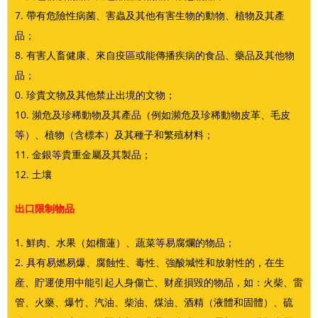
7. 帶有危險性病菌、害蟲及其他有害生物的動物、植物及其產
品；
8. 有害人畜健康、來自疫區或能傳播疾病的食品、藥品及其他物
品；
0. 珍貴文物及其他禁止出境的文物；
10. 瀕危及珍稀動物及其產品（例如瀕危及珍稀動物皮革、毛皮
等）、植物（含標本）及其種子和繁殖材料；
11. 金銀等貴重金屬及其製品；
12. 土壤
出口限制物品
1. 鮮肉、水果（如榴蓮）、蔬菜等易腐爛的物品；
2. 具有易燃易爆、腐蝕性、毒性、強酸堿性和放射性的，在生
産、貯運使用中能引起人身傷亡、财産損毀的物品，如：火柴、雷
管、火藥、爆竹、汽油、柴油、煤油、酒精（液體和固體）、硫